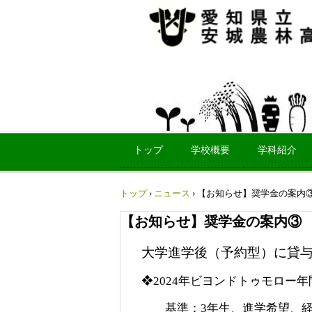
トップ
学校概要
学科紹介
トップ
›
ニュース
›
【お知らせ】奨学金の案内
【お知らせ】奨学金の案内③
大学進学後（予約型）に貸
❖2024年ビヨンドトゥモロー
基準：3年生、進学希望、経