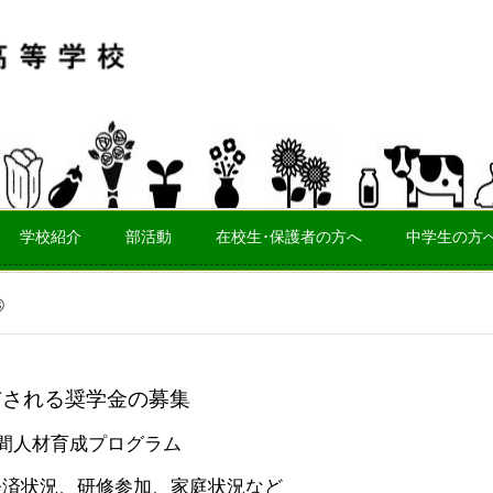
学校紹介
部活動
在校生･保護者の方へ
中学生の方
③
与される奨学金の募集
年間人材育成プログラム
済状況、研修参加、家庭状況など